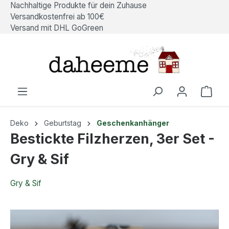
Nachhaltige Produkte für dein Zuhause
alt springen
Versandkostenfrei ab 100€
Versand mit DHL GoGreen
Ware
Deko
Geburtstag
Geschenkanhänger
Bestickte Filzherzen, 3er Set -
Gry & Sif
Gry & Sif
Bildergalerie überspringen