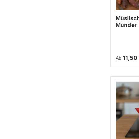
Müslisch
Münder 
11,50
Ab