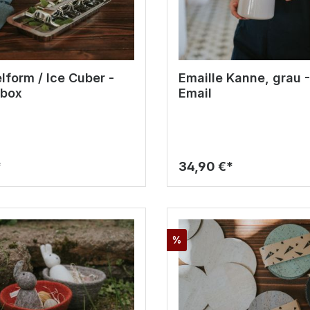
lform / Ice Cuber -
Emaille Kanne, grau 
tbox
Email
*
34,90 €*
%