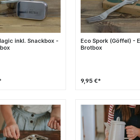
gic inkl. Snackbox -
Eco Spork (Göffel) - 
tbox
Brotbox
*
9,95 €*