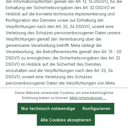
der Informationspflichten gemäß der Art. 13, 14 DSGVO, für die
Einhaltung der Sicherheitsvorgaben des Art. 32 DSGVO im
Hinblick auf die korrekte technische Implementierung und
Konfiguration des Dienstes sowie zur Einhaltung der
Verpflichtungen nach den Art. 33, 34 DSGVO, soweit eine
Verletzung des Schutzes personenbezogener Daten unsere
Verpflichtungen gemäß der Vereinbarung über die
gemeinsame Verarbeitung betrifft. Meta obliegt die
Verantwortung, die Betroffenenrechte gemäß den Art. 15 - 20
DSGVO zu ermöglichen, die Sicherheitsvorgaben des Art. 32
DSGVO im Hinblick auf die Sicherheit des Dienstes
einzuhalten und die Verpflichtungen nach den Art. 33, 34
DSGVO, soweit eine Verletzung des Schutzes
personenbezogener Daten die Verpflichtungen von Meta
gemäß der Vereinbarung über die gemeinsame Verarbeitung
Diese Website verwendet Cookies, um eine bestmögliche
betrifft.
Erfahrung bieten zu können.
Mehr Informationen ...
Die Anwendung dient dem Zweck die Besucher der Website
zielgerichtet mit interessenbezogener Werbung in den
Nur technisch notwendige
Konfigurieren
sozialen Netzwerken Facebook und Instagram
Alle Cookies akzeptieren
anzusprechen. Dazu wurde auf der Website das
Remarketing-Tag von Meta implementiert. Über dieses Tag