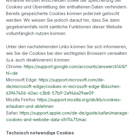
Annahme einzeln entscheiden sowie die Speicherung der
Cookies und Übermittlung der enthaltenen Daten verhindern.
Bereits gespeicherte Cookies können jederzeit gelöscht
werden. Wir weisen Sie jedoch darauf hin, dass Sie dann
gegebenenfalls nicht sämtliche Funktionen dieser Website
vollumfänglich nutzen können.
Unter den nachstehenden Links können Sie sich informieren,
wie Sie die Cookies bei den wichtigsten Browsern verwalten
(u.a. auch deaktivieren) können:
Chrome:
https://support.google.com/accounts/answer/61416?
hl=de
Microsoft Edge:
https://support.microsoft.com/de-
de/microsoft-edge/cookies-in-microsoft-edge-lB6schen-
63947406-40ac-c3b8-57b9-2a946a29ae09
Mozilla Firefox:
https://support.mozilla.org/de/kb/cookies-
erlauben-und-ablehnen
Safari:
https://support.apple.com/de-de/guide/safari/manage-
cookies-and-website-data-sfri11471/mac
Technisch notwendige Cookies