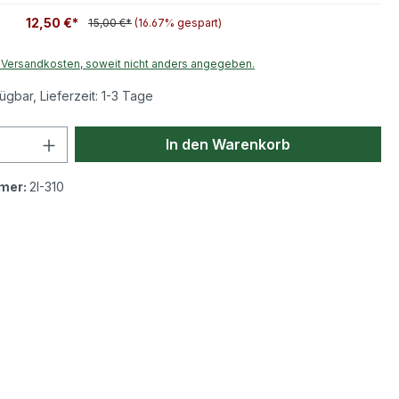
12,50 €*
15,00 €*
(16.67% gespart)
. Versandkosten, soweit nicht anders angegeben.
ügbar, Lieferzeit: 1-3 Tage
 Anzahl: Gib den gewünschten Wert ein 
In den Warenkorb
mer:
2I-310