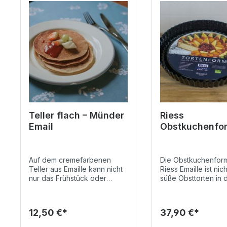
Teller flach – Münder
Riess
Email
Obstkuchenfo
Emaille
Auf dem cremefarbenen
Die Obstkuchenfor
Teller aus Emaille kann nicht
Riess Emaille ist nich
nur das Frühstück oder
süße Obsttorten in 
Abendbrot angerichtet
Erdbeerzeit geeigne
werden, sondern ist auch
sondern auch für h
Platz für ein großes Stück
Quiches. Ihr niedrige
12,50 €*
37,90 €*
Torte. Mit dem grauen Rand
gewellter Rand und
wird der Emaille Teller auf
seitliche Rinne sorg