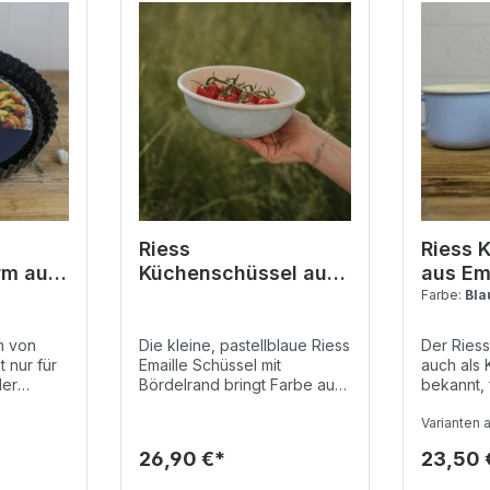
Riess
Riess 
rm aus
Küchenschüssel aus
aus Em
Emaille - 1 Liter
Farbe:
Bla
m von
Die kleine, pastellblaue Riess
Der Riess
t nur für
Emaille Schüssel mit
auch als 
der
Bördelrand bringt Farbe auf
bekannt, 
t,
den Küchentisch. Dank ihres
hat damit
erzhafte
Fassungsvermögens von 1
Größe fü
Varianten 
r,
Liter eignet sie sich ideal für
Frühstück
26,90 €*
23,50 
 die
die Zubereitung von Speisen
Becher a
en für
oder das Servieren von
oder Kak