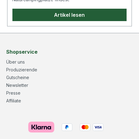
spülmaschinenfest,
Herstelle
schnittfestMehr über den
erfahren.
Artikel lesen
Hersteller Riess Emaille
erfahren.
Shopservice
Über uns
Produzierende
Gutscheine
Newsletter
Presse
Affiliate