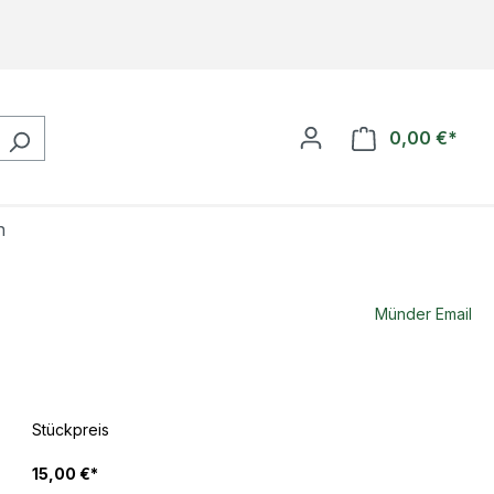
0,00 €*
Ware
n
Münder Email
Stückpreis
15,00 €*