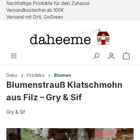
Nachhaltige Produkte für dein Zuhause
alt springen
Versandkostenfrei ab 100€
Versand mit DHL GoGreen
Ware
Deko
Filzdeko
Blumen
Blumenstrauß Klatschmohn
aus Filz – Gry & Sif
Gry & Sif
Bildergalerie überspringen