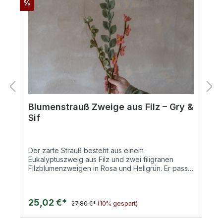
%
Blumenstrauß Zweige aus Filz – Gry &
Sif
Der zarte Strauß besteht aus einem
Eukalyptuszweig aus Filz und zwei filigranen
Filzblumenzweigen in Rosa und Hellgrün. Er passt
perfekt in schmale Vasen aus Glas, Keramik oder
Holz und zeigt dabei, dass weniger manchmal
mehr ist. Auf einem schmalen Sideboard oder
25,02 €*
kleinen Tisch kommt er so besonders gut zur
27,80 €*
(10% gespart)
Geltung. Im Frühling stellen wir den Filz
Blumenstrauß auch sehr gerne als Frühlingsgruß