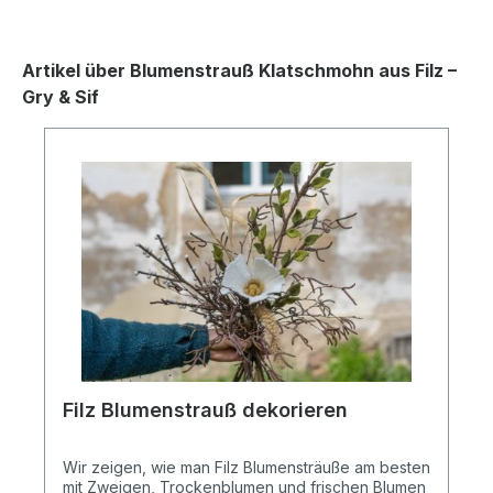
ins Fenster. Maße Filzblumen: 42 x 4 x 4 cmMaße
Eukalyptus: 52x 7 x 1 cm Gewicht Set: 0,05
kgMaterial: Wolle, Draht Mehr über den
Artikel über Blumenstrauß Klatschmohn aus Filz –
Hersteller Gry & Sif erfahren.
Gry & Sif
Filz Blumenstrauß dekorieren
Wir zeigen, wie man Filz Blumensträuße am besten
mit Zweigen, Trockenblumen und frischen Blumen