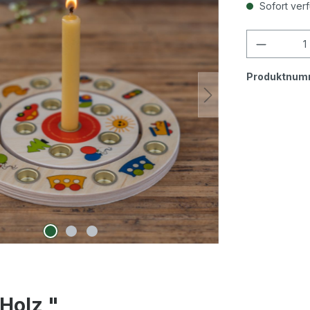
Sofort verf
Produkt
Produktnum
Holz "