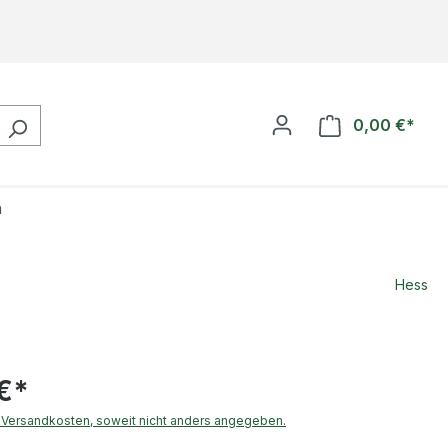
0,00 €*
Ware
n
Hess
€*
. Versandkosten, soweit nicht anders angegeben.