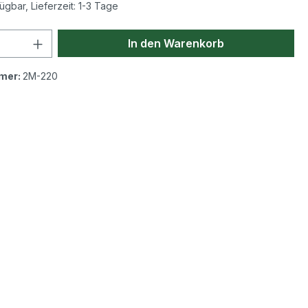
ügbar, Lieferzeit: 1-3 Tage
 Anzahl: Gib den gewünschten Wert ein 
In den Warenkorb
mer:
2M-220