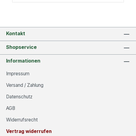
brennen dabei gleichmäßig ab. Dies macht sie zu
einem verlässlichen Begleiter für lange Abende
zuhause oder besondere Anlässe wie
Geburtstags. Als schlichte Dekoration bringen die
nachhaltigen Stabkerzen aus Rapswachs im 3er
Set dabei Licht und Gemütlichkeit ins Haus. Maße:
Kontakt
2,2 x 2,2 x 20,5 cmGewicht: 0,23kgFarbe:
rotMaterial: RapswachsBrennende Kerzen niemals
Shopservice
unbeaufsichtigt lassen! Mehr über den
Hersteller Lichtbringer Company erfahren.
Informationen
Impressum
Versand / Zahlung
Datenschutz
AGB
Widerrufsrecht
Vertrag widerrufen