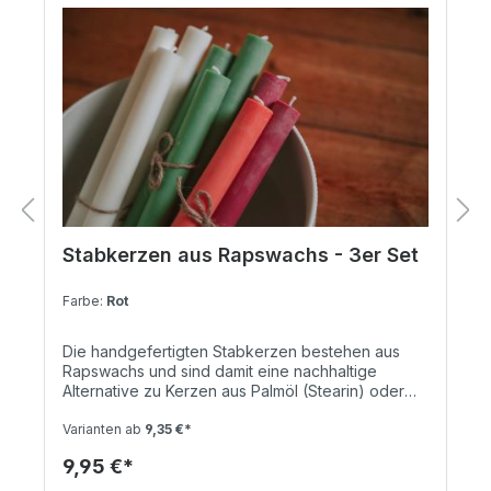
Stabkerzen aus Rapswachs - 3er Set
Farbe:
Rot
Die handgefertigten Stabkerzen bestehen aus
Rapswachs und sind damit eine nachhaltige
Alternative zu Kerzen aus Palmöl (Stearin) oder
Erdöl (Paraffin). Das verwendete Raps stammt aus
Europa, was die Umweltbelastung durch lange
Varianten ab
9,35 €*
Transportwege reduziert. Die Rapswachs
9,95 €*
Stabkerzen zeichnen sich durch eine lange
Brenndauer von circa 12 Stunden aus und