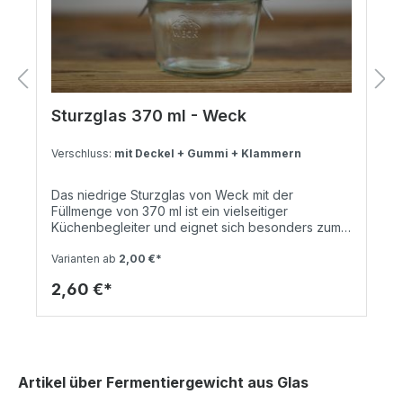
Sturzglas 370 ml - Weck
Verschluss:
mit Deckel + Gummi + Klammern
Das niedrige Sturzglas von Weck mit der
Füllmenge von 370 ml ist ein vielseitiger
Küchenbegleiter und eignet sich besonders zum
Einkochen von Obst und Gemüse. Die große
Öffnung des Glases macht das dabei Befüllen zum
Varianten ab
2,00 €*
Kinderspiel. Das Weck Sturzglas bewahrt nicht nur
2,60 €*
den frischen Geschmack des Sommers in Form
von selbstgemachter Marmelade und Kompott für
die kalten Tage, sondern sieht dabei auch noch
gut aus.Der Deckel, ein Einkochring und zwei
Verschlussklammern sind im Lieferumfang
enthalten, sodass du sofort durchstarten kannst.
Artikel über Fermentiergewicht aus Glas
Maße: 12,5 x 11 x 8 cmGewicht: 0,37 kgLiter: 0,37