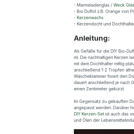
- Marmeladenglas /
Weck Gla
- Bio Duftöl z.B. Orange von 
-
Kerzenwachs
- Kerzendocht und Dochthalte
Anleitung:
Als Gefäße für die DIY Bio-Du
ml. Die nachhaltigen Kerzen l
mit dem Dochthalter mittig pla
anschließend 1-2 Tröpfen äth
Wäscheklammer fixiert den Do
dauert anschließend je nach 
einen Zentimeter gekürzt.
Im Gegensatz zu gekauften Duf
angepasst werden. Darüber hin
DIY Kerzen-Set
ist auch das v
und Ölen der Lebensmittelindus