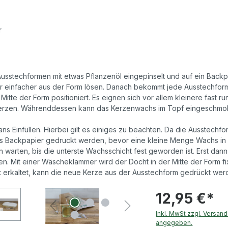
er
 Ausstechformen mit etwas Pflanzenöl eingepinselt und auf ein Backp
 einfacher aus der Form lösen. Danach bekommt jede Ausstechform
r Mitte der Form positioniert. Es eignen sich vor allem kleinere fast
Herzen. Währenddessen kann das Kerzenwachs im Topf eingeschmo
 ans Einfüllen. Hierbei gilt es einiges zu beachten. Da die Ausstech
as Backpapier gedruckt werden, bevor eine kleine Menge Wachs in
 warten, bis die unterste Wachsschicht fest geworden ist. Erst dann
en. Mit einer Wäscheklammer wird der Docht in der Mitte der Form fi
t erkaltet, kann die neue Kerze aus der Ausstechform gedrückt wer
12,95 €*
Inkl. MwSt zzgl. Versan
angegeben.