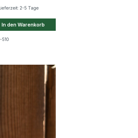
ieferzeit: 2-5 Tage
ahl: Gib den gewünschten Wert ein oder
In den Warenkorb
-510