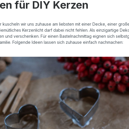
en für DIY Kerzen
r kuscheln wir uns zuhause am liebsten mit einer Decke, einer gro
ütliches Kerzenlicht darf dabei nicht fehlen. Als einzigartige Deko
len und verschenken. Für einen Bastelnachmittag eignen sich selbs
amilie. Folgende Ideen lassen sich zuhause einfach nachmachen: