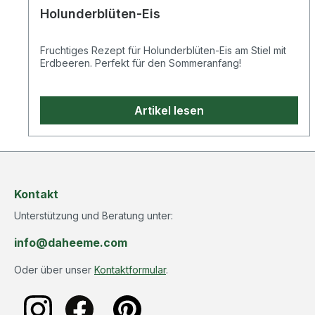
silberMaterial: 18/8
Holunderblüten-Eis
EdelstahlEigenschaften:
spülmaschinenfestMehr über
den Hersteller ECO Brotbox
Fruchtiges Rezept für Holunderblüten-Eis am Stiel mit
erfahren. Ein passendes
Erdbeeren. Perfekt für den Sommeranfang!
Rezept für Ingwer Shots in
der Eiswürfelform teilen wir
auf unserem Blog.
Artikel lesen
Kontakt
Unterstützung und Beratung unter:
info@daheeme.com
Oder über unser
Kontaktformular
.