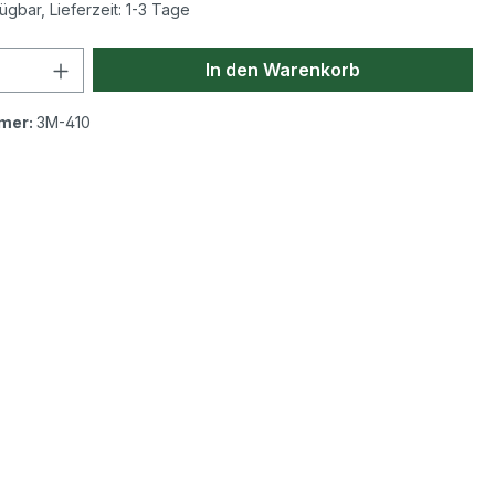
ügbar, Lieferzeit: 1-3 Tage
 Anzahl: Gib den gewünschten Wert ein 
In den Warenkorb
mer:
3M-410