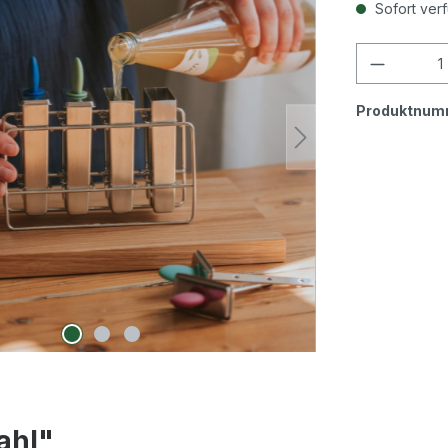
Sofort verf
Produkt
Produktnum
ahl"