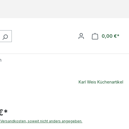
0,00 €*
Ware
n
Karl Weis Küchenartikel
€*
. Versandkosten, soweit nicht anders angegeben.