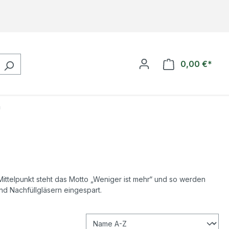
0,00 €*
Ware
n
 Mittelpunkt steht das Motto „Weniger ist mehr“ und so werden
 Nachfüllgläsern eingespart.