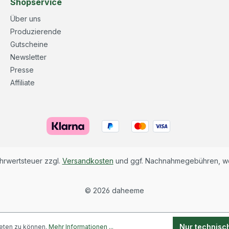
Shopservice
Über uns
Produzierende
Gutscheine
Newsletter
Presse
Affiliate
ehrwertsteuer zzgl.
Versandkosten
und ggf. Nachnahmegebühren, we
©
2026 daheeme
Nur technisc
eten zu können.
Mehr Informationen ...