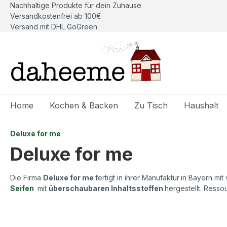
Nachhaltige Produkte für dein Zuhause
springen
Zur Hauptnavigation springen
Versandkostenfrei ab 100€
Versand mit DHL GoGreen
Home
Kochen & Backen
Zu Tisch
Haushalt
Deluxe for me
Deluxe for me
Die Firma
Deluxe for me
fertigt in ihrer Manufaktur
in Bayern mit
Seifen
mit
überschaubaren Inhaltsstoffen
hergestellt. Ress