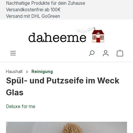
Nachhaltige Produkte für dein Zuhause
alt springen
Versandkostenfrei ab 100€
Versand mit DHL GoGreen
Ware
Haushalt
Reinigung
Spül- und Putzseife im Weck
Glas
Deluxe for me
Bildergalerie überspringen